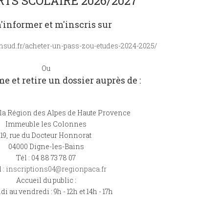
TS SCOLAIRE 2026/2027
'informer et m'inscris sur
onsud.fr/acheter-un-pass-zou-etudes-2024-2025/
Ou
e et retire un dossier auprès de :
la Région des Alpes de Haute Provence
Immeuble les Colonnes
19, rue du Docteur Honnorat
04000 Digne-les-Bains
Tél : 04 88 73 78 07
 :
inscriptions04@regionpaca.fr
Accueil du public :
di au vendredi : 9h - 12h et 14h - 17h