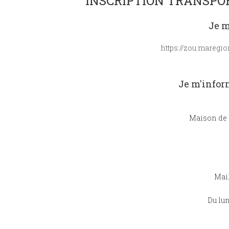
INSCRIPTION TRANSPOR
Je m
https://zou.maregi
Je m'inform
Maison de 
Mail
Du lun